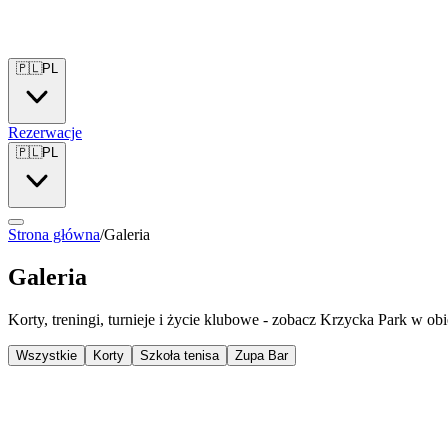
🇵🇱
PL
Rezerwacje
🇵🇱
PL
Strona główna
/
Galeria
Galeria
Korty, treningi, turnieje i życie klubowe - zobacz Krzycka Park w ob
Wszystkie
Korty
Szkoła tenisa
Zupa Bar