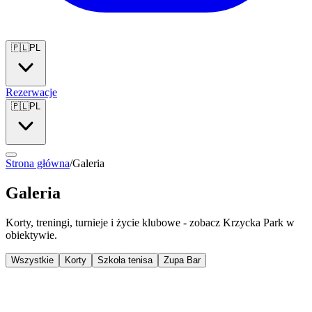
🇵🇱
PL
Rezerwacje
🇵🇱
PL
Strona główna
/
Galeria
Galeria
Korty, treningi, turnieje i życie klubowe - zobacz Krzycka Park w
obiektywie.
Wszystkie
Korty
Szkoła tenisa
Zupa Bar