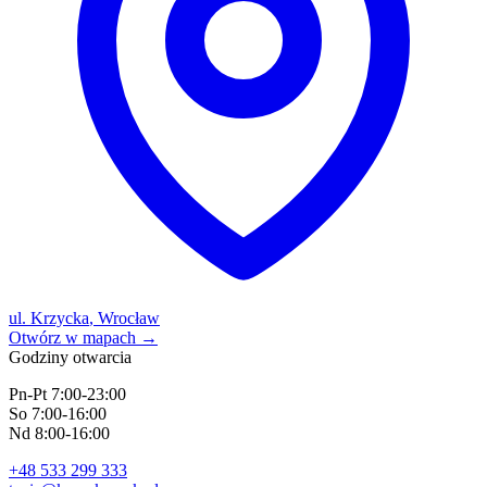
ul. Krzycka
,
Wrocław
Otwórz w mapach
→
Godziny otwarcia
Pn-Pt
7:00
-
23:00
So
7:00
-
16:00
Nd
8:00
-
16:00
+48 533 299 333