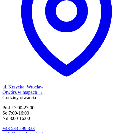
ul. Krzycka
,
Wrocław
Otwórz w mapach
→
Godziny otwarcia
Pn-Pt
7:00
-
23:00
So
7:00
-
16:00
Nd
8:00
-
16:00
+48 533 299 333