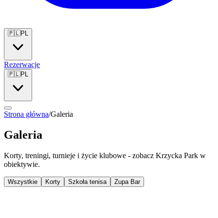
🇵🇱
PL
Rezerwacje
🇵🇱
PL
Strona główna
/
Galeria
Galeria
Korty, treningi, turnieje i życie klubowe - zobacz Krzycka Park w
obiektywie.
Wszystkie
Korty
Szkoła tenisa
Zupa Bar